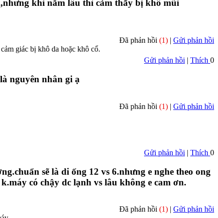
,nhưng khi nằm lâu thì cảm thấy bị khô mũi
Đã phản hồi
(1)
|
Gửi phản hồi
ảm giác bị khô da hoặc khô cổ.
Gửi phản hồi
|
Thích
0
 là nguyên nhân gi ạ
Đã phản hồi
(1)
|
Gửi phản hồi
Gửi phản hồi
|
Thích
0
ờng.chuẩn sẽ là di ống 12 vs 6.nhưng e nghe theo ong
n k.máy có chậy dc lạnh vs lâu không e cam ơn.
Đã phản hồi
(1)
|
Gửi phản hồi
máy.