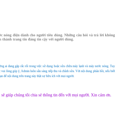
ớc nóng điện dành cho người tiêu dùng. Những câu hỏi và trả lời không
n thành trang tin đáng tin cậy với người dùng.
ng ai đang gặp rắc rối trong việc sử dụng hoặc sửa chữa máy lạnh và máy nước nóng
. Tuy
 vui lòng góp ý, Admin luôn sẵn sàng tiếp thu và chỉnh sửa. Với nội dung phản hồi, nếu biết
n để nội dung trên trang này thật sự hữu ích với mọi người.
ẽ giúp chúng tôi chia sẻ thông tin đến với mọi người. Xin cám ơn.