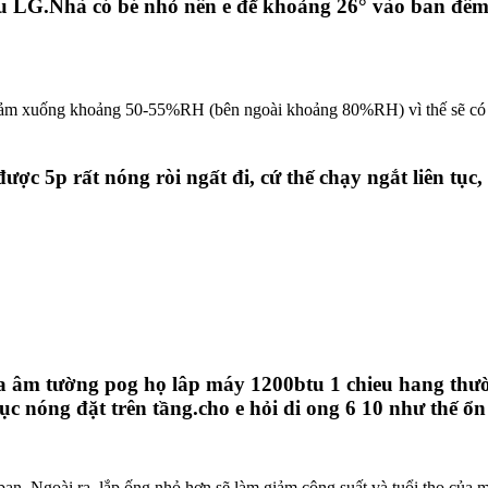
ệu LG.Nhà có bé nhỏ nên e để khoảng 26° vào ban đêm
iảm xuống khoảng 50-55%RH (bên ngoài khoảng 80%RH) vì thế sẽ có c
ợc 5p rất nóng ròi ngất đi, cứ thế chạy ngắt liên tục,
hòa âm tường pog họ lâp máy 1200btu 1 chieu hang thư
c nóng đặt trên tầng.cho e hỏi di ong 6 10 như thế ổ
ạn. Ngoài ra, lắp ống nhỏ hơn sẽ làm giảm công suất và tuổi thọ của 