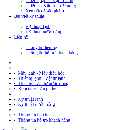
Thiết bị lạnh - Vật tư lạnh
Thiết bị - Vật tư nước nóng
Xem tất cả sản phẩm...
Bài viết kỹ thuật
Kỹ thuật lạnh
Kỹ thuật nước nóng
Liên hệ
Thông tin liên hệ
Thông tin hỗ trợ khách hàng
TRANG CHỦ
SẢN PHẨM
▪ Máy lạnh - Máy điều hòa
▪ Thiết bị lạnh - Vật tư lạnh
▪ Thiết bị - Vật tư nước nóng
▪ Xem tất cả sản phẩm...
BÀI VIẾT KỸ THUẬT
▪ Kỹ thuật lạnh
▪ Kỹ thuật nước nóng
LIÊN HỆ
▪ Thông tin liên hệ
▪ Thông tin hỗ trợ khách hàng