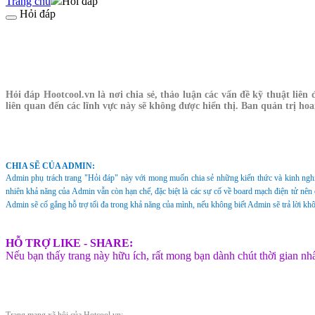
Trang chủ
Hỏi đáp
Hỏi đáp
Hỏi đáp Hootcool.vn là nơi chia sẻ, thảo luận các vấn đề kỹ thuật li
liên quan đến các lĩnh vực này sẽ không được hiển thị. Ban quản trị hoa
CHIA SẼ CỦA ADMIN:
Admin phụ trách trang "Hỏi đáp" này với mong muốn chia sẻ những kiến thức và kinh ngh
nhiên khả năng của A
dmin vẫn còn hạn chế, đặc biệt là các sự cố về board mạch điện tử nên
Admin sẽ cố gắng hỗ trợ tối đa trong khả năng của mình, nếu không biết Admin sẽ trả lời kh
HỖ TRỢ LIKE - SHARE:
Nếu bạn thấy trang này hữu ích, rất mong bạn dành chút thời gian n