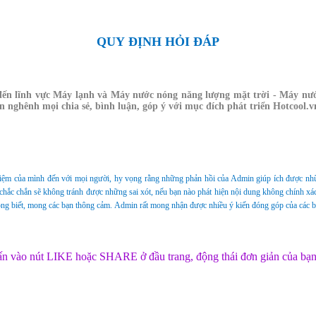
QUY ĐỊNH HỎI ĐÁP
ên đến lĩnh vực Máy lạnh và Máy nước nóng năng lượng mặt trời - Máy nư
n nghênh mọi chia sẻ, bình luận, góp ý với mục đích phát triển Hotcool.v
iệm của mình đến với mọi người, hy vọng rằng những phản hồi của A
dmin giúp ích được
nhữ
 chắc chắn sẽ không tránh được những sai xót, nếu bạn nào phát hiện nội dung không chính xác
ông biết, mong các bạn thông cảm. Admin rất mong nhận được nhiều ý kiến đóng góp của các bạ
hấn vào nút LIKE hoặc SHARE ở đầu trang, động thái đơn giản của bạn s