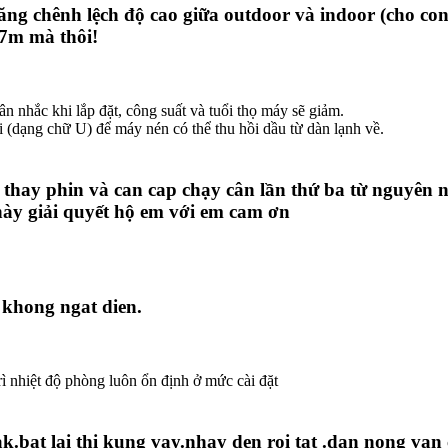
ăng chênh lệch độ cao giữa outdoor và indoor (cho con
n 7m mà thôi!
n nhắc khi lắp đặt, công suất và tuổi thọ máy sẽ giảm.
i (dạng chữ U) để máy nén có thể thu hồi dầu từ dàn lạnh về.
hay phin và can cap chạy cân lần thứ ba từ nguyên ngắt
 này giải quyết hộ em với em cam ơn
 khong ngat dien.
rì nhiệt độ phòng luôn ổn định ở mức cài đặt
ak.bat lai thi kung vay.nhay den roi tat .dan nong va