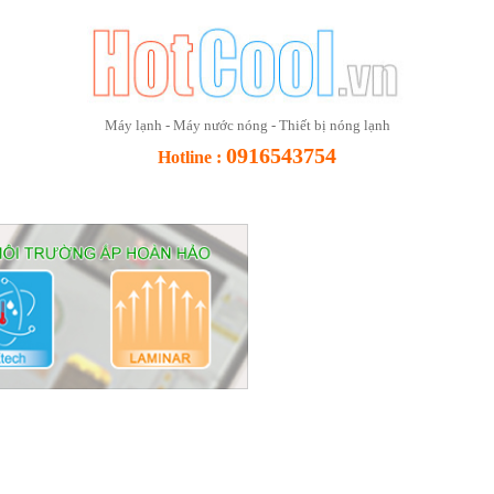
Máy lạnh - Máy nước nóng - Thiết bị nóng lạnh
0916543754
Hotline :