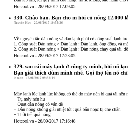
Hotcool.vn - 28/09/2017 17:09:05
330. Chào bạn. Bạn cho m hỏi củ nóng 12.000 lắ
Nguyễn Huy - 20/08/2017 10:55:36
Về nguyên tắc dàn nóng và dàn lạnh phải có công suất lạnh tư
1. Công suất Dàn nóng > Dàn lạnh : Dàn lạnh, ống đồng và má
2. Công suất Dàn nóng < Dàn lạnh : Dàn nóng chạy quá tải, d
Hotcool.vn - 28/09/2017 17:23:05
329. sao cái máy lạnh ở công ty mình, hồi nó l
Bạn giải thích dùm mình nhé. Gọi thợ lên nó chỉ
le toan - 15/08/2017 09:52:44
Máy lạnh lúc lạnh lúc không có thể do máy nén bị quá tải nên
+ Tụ máy nén hư
+ Quạt dàn nóng có vấn đề
+ Dàn nóng không giải nhiệt tốt : quá bẩn hoặc bị che chắn
+ Thời tiết quá nóng
Hotcool.vn - 28/09/2017 17:16:48