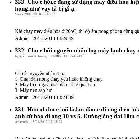
333. Cho e hỏi,e đang sử dụng máy điều hòa hi
họng,như vậy là bị gì ạ,
SNa - 29/10/2018 19:48:33
Khi chạy máy điều hòa ở 26oC, thì độ ẩm trong phòng cũng g
Admin - 26/12/2018 13:29:49
332. Cho e hỏi nguyên nhân log máy lạnh chạy đư
Nguyễn văn bé hoàng - 30/08/2018 17:31:34
Có các nguyên nhân sau:
1. Quạt dàn nóng chạy yếu hoặc không chạy
2. Máy bị dư gas hoặc dàn nóng quá bẩn
3. Máy nén sắp hư
Admin - 26/12/2018 13:24:39
331. Hotcol cho e hỏi là.lần đầu e đi ống đièu 
anh cứ bảo di ong 10 vs 6. Đường ống dài 10m cụ
Anhvuds - 19/09/2017 06:45:00
Bạn lắp ống sai quy định của hãng, họ sẽ không bảo hành cho b