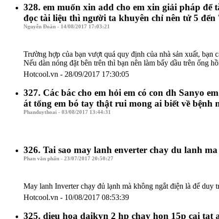
328. em muốn xin add cho em xin giải pháp để t
đọc tài liệu thì người ta khuyên chỉ nên tử 5 đế
Nguyễn Đoàn - 14/08/2017 17:03:21
Trường hợp của bạn vượt quá quy định của nhà sản xuất, bạn câ
Nếu dàn nóng đặt bên trên thì bạn nên làm bẩy dầu trên ống hồ
Hotcool.vn - 28/09/2017 17:30:05
327. Các bác cho em hỏi em có con dh Sanyo em t
át tổng em bó tay thật rui mong ai biết về bệnh
Phanduythoai - 03/08/2017 13:44:31
326. Tai sao may lanh enverter chay du lanh ma
Phan văn phấn - 23/07/2017 20:50:27
May lanh Inverter chạy đủ lạnh mà không ngắt điện là để duy t
Hotcool.vn - 10/08/2017 08:53:39
325. dieu hoa daikyn 2 hp chay hon 15p cai tat 