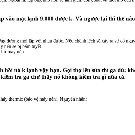
p vào mặt lạnh 9.000 được k. Và ngược lại thì thế nà
ơng đương mới lắp với nhau được. Nếu chênh lệch sẽ xảy ra sự cố ngay
y nén sẽ bị bám tuyết
ễ hư máy nén
ạnh hồi nó k lạnh vậy bạn. Gọi thợ lên sửa thì ga đủ;
 kiểm tra ga chứ thấy nó không kiểm tra gì nữa cả.
 nhảy thermic (bảo vệ máy nén). Nguyên nhân: