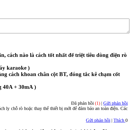
 cách nào là cách tốt nhất để triệt tiêu dòng điện rò
áy karaoke )
 bằng cách khoan chân cột BT, đóng tắc kê chạm cốt
ng 40A + 30mA )
Đã phản hồi
(1)
|
Gửi phản hồi
ch ly chỗ rò hoặc thay thế thiết bị mới để đảm bảo an toàn điện. Các
Gửi phản hồi
|
Thích
0