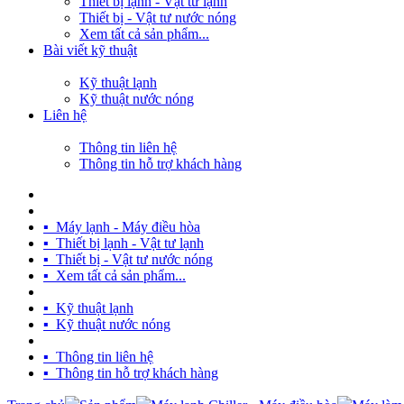
Thiết bị lạnh - Vật tư lạnh
Thiết bị - Vật tư nước nóng
Xem tất cả sản phẩm...
Bài viết kỹ thuật
Kỹ thuật lạnh
Kỹ thuật nước nóng
Liên hệ
Thông tin liên hệ
Thông tin hỗ trợ khách hàng
TRANG CHỦ
SẢN PHẨM
▪ Máy lạnh - Máy điều hòa
▪ Thiết bị lạnh - Vật tư lạnh
▪ Thiết bị - Vật tư nước nóng
▪ Xem tất cả sản phẩm...
BÀI VIẾT KỸ THUẬT
▪ Kỹ thuật lạnh
▪ Kỹ thuật nước nóng
LIÊN HỆ
▪ Thông tin liên hệ
▪ Thông tin hỗ trợ khách hàng