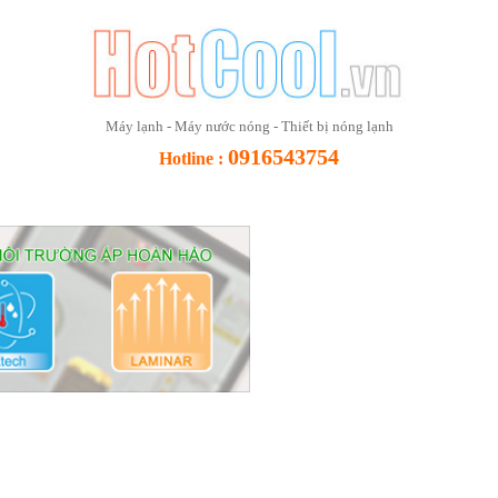
Máy lạnh - Máy nước nóng - Thiết bị nóng lạnh
0916543754
Hotline :