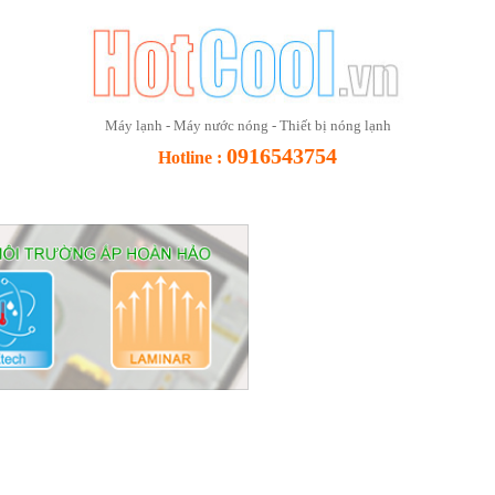
Máy lạnh - Máy nước nóng - Thiết bị nóng lạnh
0916543754
Hotline :