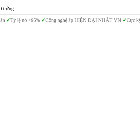
0 trứng
oàn
✓
Tỷ lệ nở >95%
✓
Công nghệ ấp HIỆN ĐẠI NHẤT VN
✓
Cực kỳ