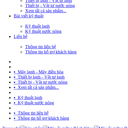
Thiết bị lạnh - Vật tư lạnh
Thiết bị - Vật tư nước nóng
Xem tất cả sản phẩm...
Bài viết kỹ thuật
Kỹ thuật lạnh
Kỹ thuật nước nóng
Liên hệ
Thông tin liên hệ
Thông tin hỗ trợ khách hàng
TRANG CHỦ
SẢN PHẨM
▪ Máy lạnh - Máy điều hòa
▪ Thiết bị lạnh - Vật tư lạnh
▪ Thiết bị - Vật tư nước nóng
▪ Xem tất cả sản phẩm...
BÀI VIẾT KỸ THUẬT
▪ Kỹ thuật lạnh
▪ Kỹ thuật nước nóng
LIÊN HỆ
▪ Thông tin liên hệ
▪ Thông tin hỗ trợ khách hàng